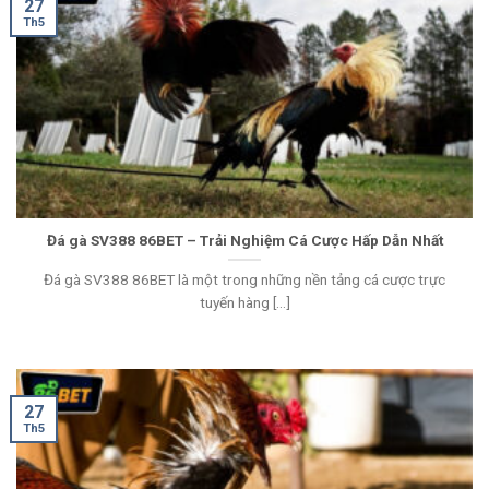
27
Th5
Đá gà SV388 86BET – Trải Nghiệm Cá Cược Hấp Dẫn Nhất
Đá gà SV388 86BET là một trong những nền tảng cá cược trực
tuyến hàng [...]
27
Th5