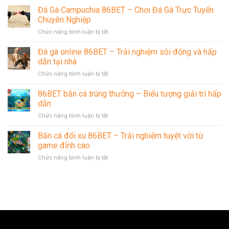
các
đá
Đá Gà Campuchia 86BET – Chơi Đá Gà Trực Tuyến
–
cao
gà
Khám
Chuyên Nghiệp
thủ
86BET
Phá
ở
Chức năng bình luận bị tắt
hôm
Thú
Đá
nay
Vị
Gà
Đá gà online 86BET – Trải nghiệm sôi động và hấp
–
Từ
Campuchia
Nơi
dẫn tại nhà
Đá
86BET
giao
Gà
ở
Chức năng bình luận bị tắt
–
lưu
Đá
Chơi
đam
gà
86BET bắn cá trúng thưởng – Biểu tượng giải trí hấp
Đá
mê
online
Gà
dẫn
và
86BET
Trực
thắng
ở
Chức năng bình luận bị tắt
–
Tuyến
lớn
86BET
Trải
Chuyên
bắn
Bắn cá đổi xu 86BET – Trải nghiệm tuyệt vời từ
nghiệm
Nghiệp
cá
sôi
game đỉnh cao
trúng
động
ở
Chức năng bình luận bị tắt
thưởng
và
Bắn
–
hấp
cá
Biểu
dẫn
đổi
tượng
tại
xu
giải
nhà
86BET
trí
–
hấp
Trải
dẫn
nghiệm