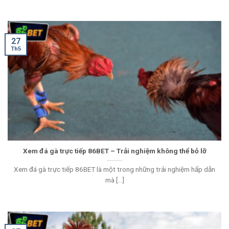
27
Th5
Xem đá gà trực tiếp 86BET – Trải nghiệm không thể bỏ lỡ
Xem đá gà trực tiếp 86BET là một trong những trải nghiệm hấp dẫn
mà [...]