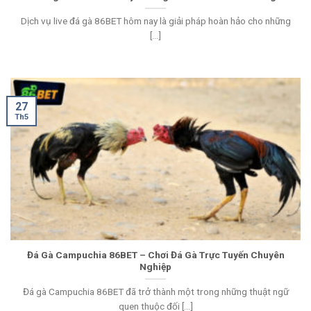
Dịch vụ live đá gà 86BET hôm nay là giải pháp hoàn hảo cho những
[...]
27
Th5
Đá Gà Campuchia 86BET – Chơi Đá Gà Trực Tuyến Chuyên
Nghiệp
Đá gà Campuchia 86BET đã trở thành một trong những thuật ngữ
quen thuộc đối [...]