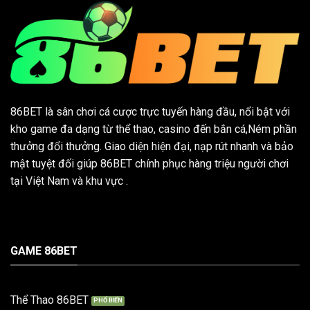
tuyệt
vời
từ
game
đỉnh
cao
86BET
là
sân
chơi
cá
cược
trực
tuyến
hàng
đầu,
nổi
bật
với
kho
game
đa
dạng
từ
thể
thao,
casino
đến
bắn
cá,
Ném
phần
thưởng
đổi
thưởng.
Giao
diện
hiện
đại,
nạp
rút
nhanh
và
bảo
mật
tuyệt
đối
giúp
86BET
chính
phục
hàng
triệu
người
chơi
tại
Việt
Nam
và
khu
vực
.
GAME 86BET
Thể Thao 86BET