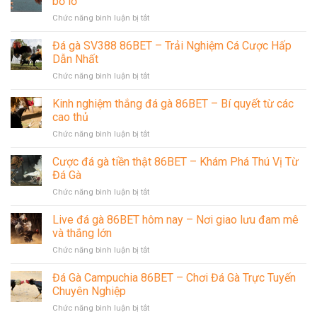
bỏ lỡ
Tây
ở
Chức năng bình luận bị tắt
tại
Xem
86BET
đá
Đá gà SV388 86BET – Trải Nghiệm Cá Cược Hấp
–
gà
Trải
Dẫn Nhất
trực
nghiệm
ở
Chức năng bình luận bị tắt
tiếp
cá
Đá
86BET
cược
gà
Kinh nghiệm thắng đá gà 86BET – Bí quyết từ các
–
đặc
SV388
Trải
cao thủ
sắc
86BET
nghiệm
ở
Chức năng bình luận bị tắt
–
không
Kinh
Trải
thể
nghiệm
Cược đá gà tiền thật 86BET – Khám Phá Thú Vị Từ
Nghiệm
bỏ
thắng
Cá
Đá Gà
lỡ
đá
Cược
ở
Chức năng bình luận bị tắt
gà
Hấp
Cược
86BET
Dẫn
đá
Live đá gà 86BET hôm nay – Nơi giao lưu đam mê
–
Nhất
gà
Bí
và thắng lớn
tiền
quyết
ở
Chức năng bình luận bị tắt
thật
từ
Live
86BET
các
đá
Đá Gà Campuchia 86BET – Chơi Đá Gà Trực Tuyến
–
cao
gà
Khám
Chuyên Nghiệp
thủ
86BET
Phá
ở
Chức năng bình luận bị tắt
hôm
Thú