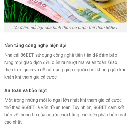
Ưu điểm nổi bật của hình thức cá cược thể thao 86BET
Nền tảng công nghệ hiện đại
Nhà cái 86BET sử dụng công nghệ tiên tiến để đảm bảo
rằng mọi giao dịch đều diễn ra mượt mà và an toàn. Giao
diện trực quan và dễ sử dụng giúp người chơi không gặp khó
khăn khi tham gia cá cược.
An toàn và bảo mật
Một trong những mối lo ngại lớn nhất khi tham gia cá cược
thể thao 86BET là vấn đề an toàn. Tuy nhiên, 86BET cam kết
bảo vệ thông tin của người chơi bằng các biện pháp bảo mật
cao nhất.