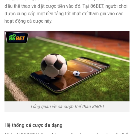
đấu thể thao và đặt cược tiền vào đó. Tại 86BET, người chơi
được cung cấp một nền tảng tốt nhất để tham gia vào các
hoạt động cá cược này.
Tổng quan về cá cược thể thao 86BET
Hệ thống cá cược đa dạng