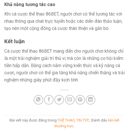
Khả năng tương tác cao
Khi cá cược thể thao 86BET, người chơi có thể tương tác với
nhau thông qua chat trực tuyến hoặc các diễn đàn thảo luận,
tạo nên một cộng đồng cá cược thân thiện và gắn bó.
Kết luận
Cá cược thể thao 86BET mang đến cho người chơi không chỉ
là một trải nghiệm giải trí thú vị mà còn là những cơ hội kiếm
tiền hấp dẫn. Bằng cách nắm vững kiến thức và kỹ năng cá
cược, người chơi có thể gia tăng khả năng chiến thắng và trải
nghiệm những giây phút đầy kịch tính.
Bài viết này được đăng trong
THỂ THAO
,
TIN TỨC
. Đánh dấu
liên kết
thường trực
.