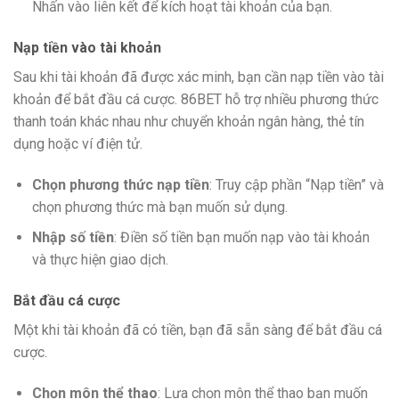
Nhấn vào liên kết để kích hoạt tài khoản của bạn.
Nạp tiền vào tài khoản
Sau khi tài khoản đã được xác minh, bạn cần nạp tiền vào tài
khoản để bắt đầu cá cược. 86BET hỗ trợ nhiều phương thức
thanh toán khác nhau như chuyển khoản ngân hàng, thẻ tín
dụng hoặc ví điện tử.
Chọn phương thức nạp tiền
: Truy cập phần “Nạp tiền” và
chọn phương thức mà bạn muốn sử dụng.
Nhập số tiền
: Điền số tiền bạn muốn nạp vào tài khoản
và thực hiện giao dịch.
Bắt đầu cá cược
Một khi tài khoản đã có tiền, bạn đã sẵn sàng để bắt đầu cá
cược.
Chọn môn thể thao
: Lựa chọn môn thể thao bạn muốn