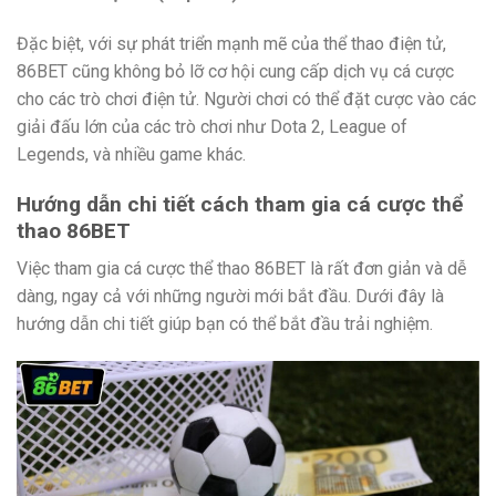
Đặc biệt, với sự phát triển mạnh mẽ của thể thao điện tử,
86BET cũng không bỏ lỡ cơ hội cung cấp dịch vụ cá cược
cho các trò chơi điện tử. Người chơi có thể đặt cược vào các
giải đấu lớn của các trò chơi như Dota 2, League of
Legends, và nhiều game khác.
Hướng dẫn chi tiết cách tham gia cá cược thể
thao 86BET
Việc tham gia cá cược thể thao 86BET là rất đơn giản và dễ
dàng, ngay cả với những người mới bắt đầu. Dưới đây là
hướng dẫn chi tiết giúp bạn có thể bắt đầu trải nghiệm.