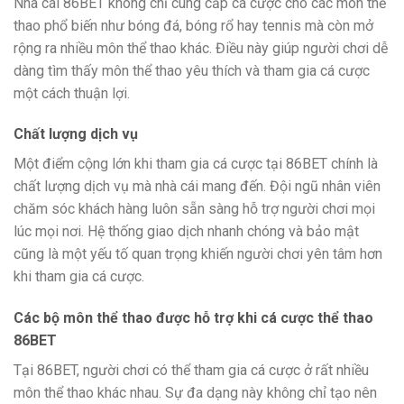
Nhà cái 86BET không chỉ cung cấp cá cược cho các môn thể
thao phổ biến như bóng đá, bóng rổ hay tennis mà còn mở
rộng ra nhiều môn thể thao khác. Điều này giúp người chơi dễ
dàng tìm thấy môn thể thao yêu thích và tham gia cá cược
một cách thuận lợi.
Chất lượng dịch vụ
Một điểm cộng lớn khi tham gia cá cược tại 86BET chính là
chất lượng dịch vụ mà nhà cái mang đến. Đội ngũ nhân viên
chăm sóc khách hàng luôn sẵn sàng hỗ trợ người chơi mọi
lúc mọi nơi. Hệ thống giao dịch nhanh chóng và bảo mật
cũng là một yếu tố quan trọng khiến người chơi yên tâm hơn
khi tham gia cá cược.
Các bộ môn thể thao được hỗ trợ khi cá cược thể thao
86BET
Tại 86BET, người chơi có thể tham gia cá cược ở rất nhiều
môn thể thao khác nhau. Sự đa dạng này không chỉ tạo nên