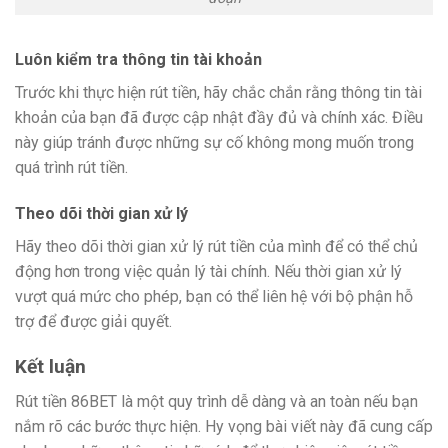
Luôn kiểm tra thông tin tài khoản
Trước khi thực hiện rút tiền, hãy chắc chắn rằng thông tin tài
khoản của bạn đã được cập nhật đầy đủ và chính xác. Điều
này giúp tránh được những sự cố không mong muốn trong
quá trình rút tiền.
Theo dõi thời gian xử lý
Hãy theo dõi thời gian xử lý rút tiền của mình để có thể chủ
động hơn trong việc quản lý tài chính. Nếu thời gian xử lý
vượt quá mức cho phép, bạn có thể liên hệ với bộ phận hỗ
trợ để được giải quyết.
Kết luận
Rút tiền 86BET là một quy trình dễ dàng và an toàn nếu bạn
nắm rõ các bước thực hiện. Hy vọng bài viết này đã cung cấp