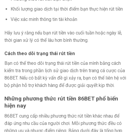
Khối lượng giao dịch tại thời điểm bạn thực hiện rút tiền
Việc xác minh thông tin tài khoản
Hãy lưu ý rằng nếu bạn rút tiền vào cuối tuần hoặc ngày lễ,
thời gian xử lý có thể lâu hơn bình thường.
Cách theo dõi trạng thái rút tiền
Bạn có thể theo dõi trạng thái rút tiền của mình bằng cách
kiểm tra trong phần lịch sử giao dịch trên trang cá cược của
86BET. Nếu có bất kỳ vấn đề gì xảy ra, bạn có thể liên hệ với
bộ phận hỗ trợ khách hàng để được giải quyết kịp thời.
Những phương thức rút tiền 86BET phổ biến
hiện nay
86BET cung cấp nhiều phương thức rút tiền khác nhau để
đáp ứng nhu cầu của người chơi. Mỗi phương thức đều có
những ưu và nhược điểm riêng. Bảng dưới đây là tổng hợp