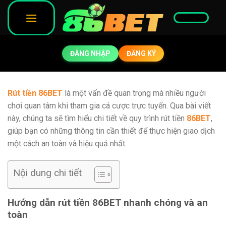
Bỏ
qua
nội
dung
ĐĂNG NHẬP
ĐĂNG KÝ
Rút tiền 86BET
là một vấn đề quan trọng mà nhiều người
chơi quan tâm khi tham gia cá cược trực tuyến. Qua bài viết
này, chúng ta sẽ tìm hiểu chi tiết về quy trình rút tiền
86BET
,
giúp bạn có những thông tin cần thiết để thực hiện giao dịch
một cách an toàn và hiệu quả nhất.
Nội dung chi tiết
Hướng dẫn rút tiền 86BET nhanh chóng và an
toàn