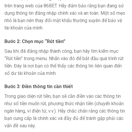
trên trang web của 86BET. Hãy đảm bảo rằng bạn đang sử
dụng thông tin đăng nhập chính xác và an toàn. Một số mẹo
nhỏ là bạn nên thay đổi mật khẩu thường xuyên để bảo vệ
tài khoản của mình.
Bước 2: Chọn mục “Rút tiền”
Sau khi đã đăng nhập thành công, bạn hãy tìm kiếm mục
“Rút tiền” trong menu. Nhấn vào đó để bắt đầu quá trình rút
tiền. Đây là nơi bạn có thể thấy các thông tin liên quan đến
số dư tài khoản của mình.
Bước 3: Điền thông tin cần thiết
Trong giao diện rút tiền, bạn sẽ cần điền vào các thông tin
như số tiền muốn rút, phương thức nhận tiền (chuyển khoản
ngân hàng, ví điện tử, v.v.). Hãy chắc chắn rằng các thông tin
bạn cung cấp là chính xác và đầy đủ để tránh gặp phải các
vấn đề sau này.