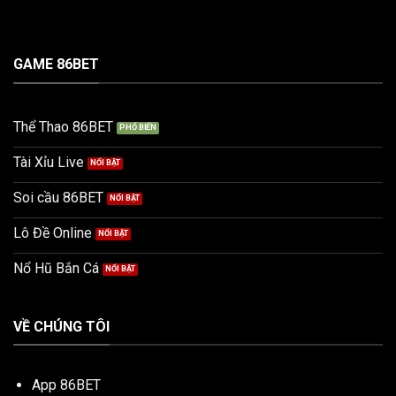
GAME 86BET
Thể Thao 86BET
Tài Xỉu Live
Soi cầu 86BET
Lô Đề Online
Nổ Hũ Bắn Cá
VỀ CHÚNG TÔI
App 86BET