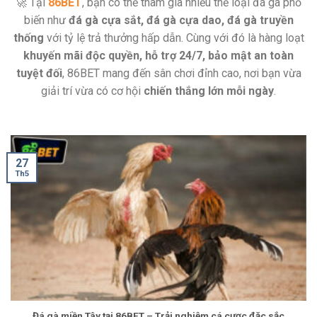
🚀 Tại
86BET
, bạn có thể tham gia nhiều thể loại đá gà phổ
biến như
đá gà cựa sắt, đá gà cựa dao, đá gà truyền
thống
với tỷ lệ trả thưởng hấp dẫn. Cùng với đó là hàng loạt
khuyến mãi độc quyền, hỗ trợ 24/7, bảo mật an toàn
tuyệt đối
, 86BET mang đến sân chơi đỉnh cao, nơi bạn vừa
giải trí vừa có cơ hội
chiến thắng lớn mỗi ngày
.
27
Th5
Đá gà miền Tây tại 86BET – Trải nghiệm cá cược đặc sắc