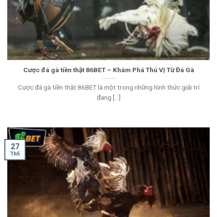
Cược đá gà tiền thật 86BET – Khám Phá Thú Vị Từ Đá Gà
Cược đá gà tiền thật 86BET là một trong những hình thức giải trí
đang [...]
27
Th5