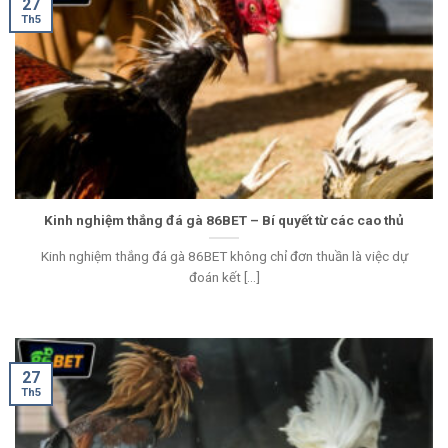
27
Th5
Kinh nghiệm thắng đá gà 86BET – Bí quyết từ các cao thủ
Kinh nghiệm thắng đá gà 86BET không chỉ đơn thuần là việc dự
đoán kết [...]
27
Th5