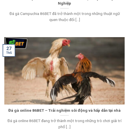
Nghiệp
Đá gà Campuchia 86BET đã trở thành một trong những thuật ngữ
quen thuộc đối [...]
27
Th5
Đá gà online 86BET – Trải nghiệm sôi động và hấp dẫn tại nhà
Đá gà online 86BET đang trở thành một trong những trò chơi giải trí
phổ [...]