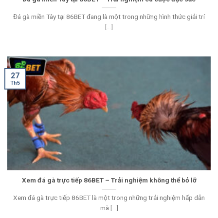
Đá gà miền Tây tại 86BET đang là một trong những hình thức giải trí
[...]
27
Th5
Xem đá gà trực tiếp 86BET – Trải nghiệm không thể bỏ lỡ
Xem đá gà trực tiếp 86BET là một trong những trải nghiệm hấp dẫn
mà [...]