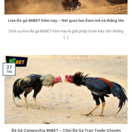
Live đá gà 86BET hôm nay – Nơi giao lưu đam mê và thắng lớn
Dịch vụ live đá gà 86BET hôm nay là giải pháp hoàn hảo cho những
[...]
27
Th5
Đá Gà Campuchia 86BET – Chơi Đá Gà Trực Tuyến Chuyên