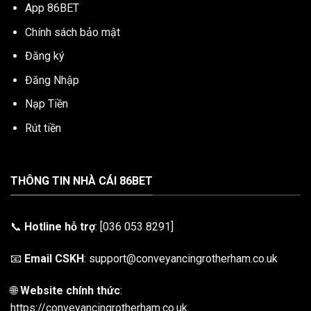
App 86BET
Chính sách bảo mật
Đăng ký
Đăng Nhập
Nạp Tiền
Rút tiền
THÔNG TIN NHÀ CÁI 86BET
📞
Hotline hỗ trợ
: [036 053 8291]
📧
Email CSKH
:
support@conveyancingrotherham.co.uk
🌐
Website chính thức
:
https://conveyancingrotherham.co.uk