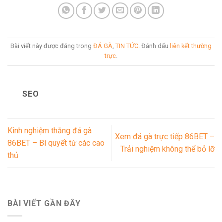
Bài viết này được đăng trong
ĐÁ GÀ
,
TIN TỨC
. Đánh dấu
liên kết thường
trực
.
SEO
Kinh nghiệm thắng đá gà
Xem đá gà trực tiếp 86BET –
86BET – Bí quyết từ các cao
Trải nghiệm không thể bỏ lỡ
thủ
BÀI VIẾT GẦN ĐÂY