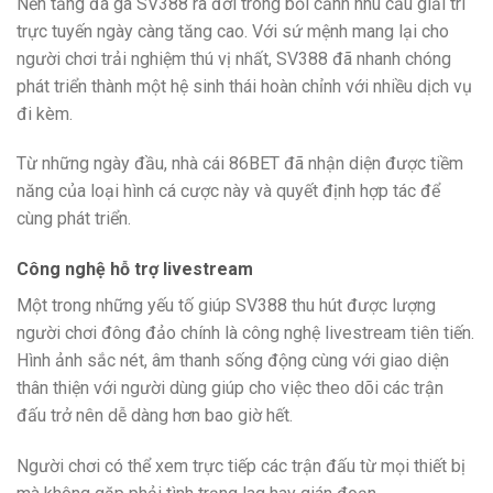
Nền tảng đá gà SV388 ra đời trong bối cảnh nhu cầu giải trí
trực tuyến ngày càng tăng cao. Với sứ mệnh mang lại cho
người chơi trải nghiệm thú vị nhất, SV388 đã nhanh chóng
phát triển thành một hệ sinh thái hoàn chỉnh với nhiều dịch vụ
đi kèm.
Từ những ngày đầu, nhà cái 86BET đã nhận diện được tiềm
năng của loại hình cá cược này và quyết định hợp tác để
cùng phát triển.
Công nghệ hỗ trợ livestream
Một trong những yếu tố giúp SV388 thu hút được lượng
người chơi đông đảo chính là công nghệ livestream tiên tiến.
Hình ảnh sắc nét, âm thanh sống động cùng với giao diện
thân thiện với người dùng giúp cho việc theo dõi các trận
đấu trở nên dễ dàng hơn bao giờ hết.
Người chơi có thể xem trực tiếp các trận đấu từ mọi thiết bị