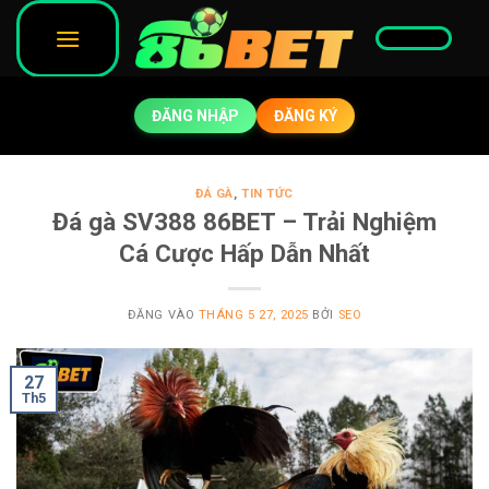
Bỏ
qua
nội
dung
ĐĂNG NHẬP
ĐĂNG KÝ
ĐÁ GÀ
,
TIN TỨC
Đá gà SV388 86BET – Trải Nghiệm
Cá Cược Hấp Dẫn Nhất
ĐĂNG VÀO
THÁNG 5 27, 2025
BỞI
SEO
27
Th5