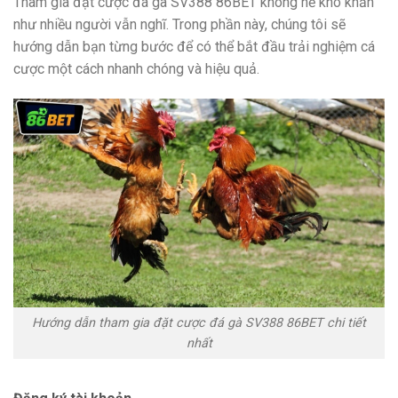
Tham gia đặt cược đá gà SV388 86BET không hề khó khăn
như nhiều người vẫn nghĩ. Trong phần này, chúng tôi sẽ
hướng dẫn bạn từng bước để có thể bắt đầu trải nghiệm cá
cược một cách nhanh chóng và hiệu quả.
Hướng dẫn tham gia đặt cược đá gà SV388 86BET chi tiết
nhất