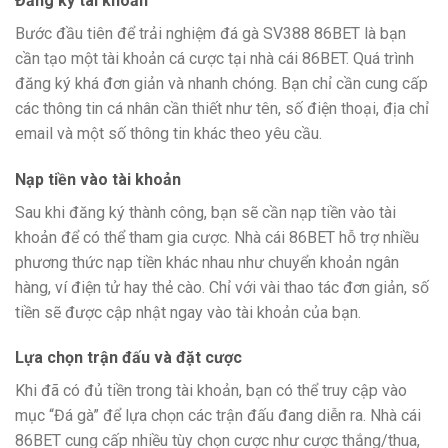
Đăng ký tài khoản
Bước đầu tiên để trải nghiệm đá gà SV388 86BET là bạn
cần tạo một tài khoản cá cược tại nhà cái 86BET. Quá trình
đăng ký khá đơn giản và nhanh chóng. Bạn chỉ cần cung cấp
các thông tin cá nhân cần thiết như tên, số điện thoại, địa chỉ
email và một số thông tin khác theo yêu cầu.
Nạp tiền vào tài khoản
Sau khi đăng ký thành công, bạn sẽ cần nạp tiền vào tài
khoản để có thể tham gia cược. Nhà cái 86BET hỗ trợ nhiều
phương thức nạp tiền khác nhau như chuyển khoản ngân
hàng, ví điện tử hay thẻ cào. Chỉ với vài thao tác đơn giản, số
tiền sẽ được cập nhật ngay vào tài khoản của bạn.
Lựa chọn trận đấu và đặt cược
Khi đã có đủ tiền trong tài khoản, bạn có thể truy cập vào
mục “Đá gà” để lựa chọn các trận đấu đang diễn ra. Nhà cái
86BET cung cấp nhiều tùy chọn cược như cược thắng/thua,