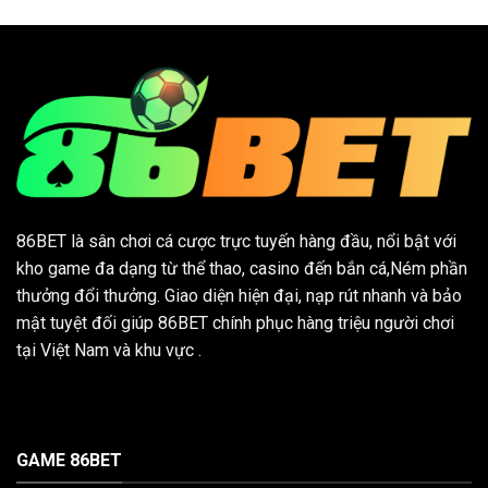
86BET
là
sân
chơi
cá
cược
trực
tuyến
hàng
đầu,
nổi
bật
với
kho
game
đa
dạng
từ
thể
thao,
casino
đến
bắn
cá,
Ném
phần
thưởng
đổi
thưởng.
Giao
diện
hiện
đại,
nạp
rút
nhanh
và
bảo
mật
tuyệt
đối
giúp
86BET
chính
phục
hàng
triệu
người
chơi
tại
Việt
Nam
và
khu
vực
.
GAME 86BET