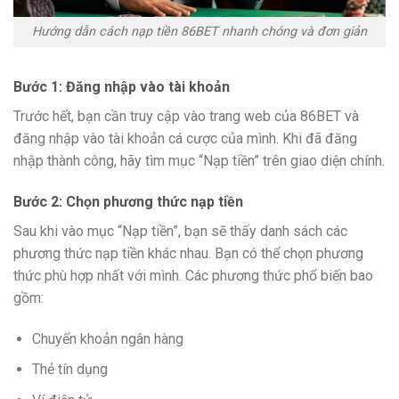
Hướng dẫn cách nạp tiền 86BET nhanh chóng và đơn giản
Bước 1: Đăng nhập vào tài khoản
Trước hết, bạn cần truy cập vào trang web của 86BET và
đăng nhập vào tài khoản cá cược của mình. Khi đã đăng
nhập thành công, hãy tìm mục “Nạp tiền” trên giao diện chính.
Bước 2: Chọn phương thức nạp tiền
Sau khi vào mục “Nạp tiền”, bạn sẽ thấy danh sách các
phương thức nạp tiền khác nhau. Bạn có thể chọn phương
thức phù hợp nhất với mình. Các phương thức phổ biến bao
gồm:
Chuyển khoản ngân hàng
Thẻ tín dụng