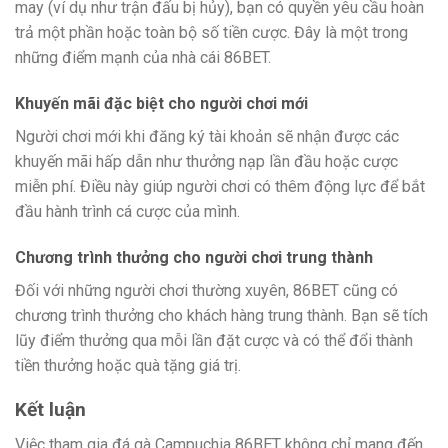
may (ví dụ như trận đấu bị hủy), bạn có quyền yêu cầu hoàn
trả một phần hoặc toàn bộ số tiền cược. Đây là một trong
những điểm mạnh của nhà cái 86BET.
Khuyến mãi đặc biệt cho người chơi mới
Người chơi mới khi đăng ký tài khoản sẽ nhận được các
khuyến mãi hấp dẫn như thưởng nạp lần đầu hoặc cược
miễn phí. Điều này giúp người chơi có thêm động lực để bắt
đầu hành trình cá cược của mình.
Chương trình thưởng cho người chơi trung thành
Đối với những người chơi thường xuyên, 86BET cũng có
chương trình thưởng cho khách hàng trung thành. Bạn sẽ tích
lũy điểm thưởng qua mỗi lần đặt cược và có thể đổi thành
tiền thưởng hoặc quà tặng giá trị.
Kết luận
Việc tham gia đá gà Campuchia 86BET không chỉ mang đến