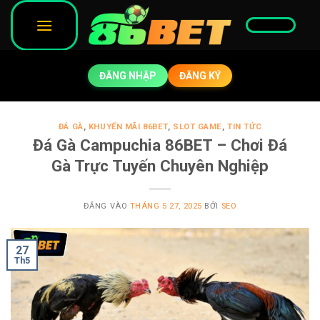
Bỏ
qua
nội
dung
ĐĂNG NHẬP
ĐĂNG KÝ
ĐÁ GÀ
,
KHUYẾN MÃI 86BET
,
SLOT GAME
,
TIN TỨC
Đá Gà Campuchia 86BET – Chơi Đá
Gà Trực Tuyến Chuyên Nghiệp
ĐĂNG VÀO
THÁNG 5 27, 2025
BỞI
SEO
27
Th5