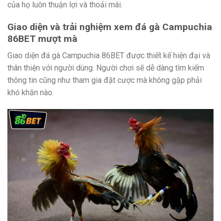
của họ luôn thuận lợi và thoải mái.
Giao diện và trải nghiệm xem đá gà Campuchia
86BET mượt mà
Giao diện đá gà Campuchia 86BET được thiết kế hiện đại và
thân thiện với người dùng. Người chơi sẽ dễ dàng tìm kiếm
thông tin cũng như tham gia đặt cược mà không gặp phải
khó khăn nào.