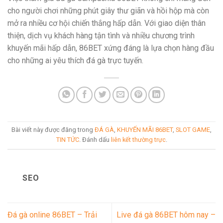
cho người chơi những phút giây thư giãn và hồi hộp mà còn
mở ra nhiều cơ hội chiến thắng hấp dẫn. Với giao diện thân
thiện, dịch vụ khách hàng tận tình và nhiều chương trình
khuyến mãi hấp dẫn, 86BET xứng đáng là lựa chọn hàng đầu
cho những ai yêu thích đá gà trực tuyến.
Bài viết này được đăng trong
ĐÁ GÀ
,
KHUYẾN MÃI 86BET
,
SLOT GAME
,
TIN TỨC
. Đánh dấu
liên kết thường trực
.
SEO
Đá gà online 86BET – Trải
Live đá gà 86BET hôm nay –