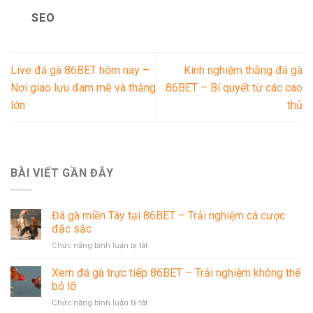
SEO
Live đá gà 86BET hôm nay –
Kinh nghiệm thắng đá gà
Nơi giao lưu đam mê và thắng
86BET – Bí quyết từ các cao
lớn
thủ
BÀI VIẾT GẦN ĐÂY
Đá gà miền Tây tại 86BET – Trải nghiệm cá cược
đặc sắc
ở
Chức năng bình luận bị tắt
Đá
gà
Xem đá gà trực tiếp 86BET – Trải nghiệm không thể
miền
bỏ lỡ
Tây
ở
Chức năng bình luận bị tắt
tại