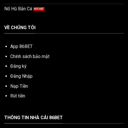
Nổ Hũ Bắn Cá
VỀ CHÚNG TÔI
App 86BET
Chính sách bảo mật
Đăng ký
Đăng Nhập
Nạp Tiền
Rút tiền
THÔNG TIN NHÀ CÁI 86BET