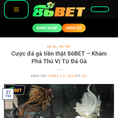
Bỏ
qua
nội
dung
ĐĂNG NHẬP
ĐĂNG KÝ
ĐÁ GÀ
,
TIN TỨC
Cược đá gà tiền thật 86BET – Khám
Phá Thú Vị Từ Đá Gà
ĐĂNG VÀO
THÁNG 5 27, 2025
BỞI
SEO
27
Th5