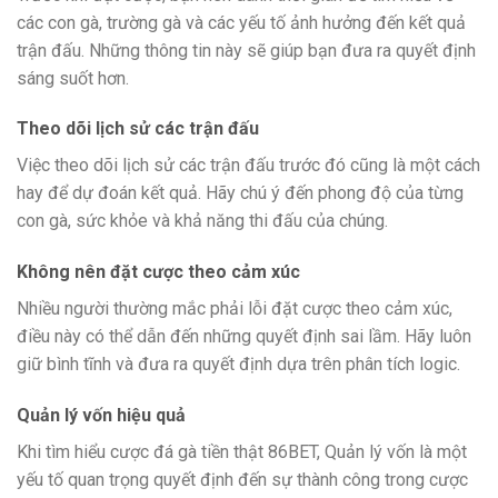
các con gà, trường gà và các yếu tố ảnh hưởng đến kết quả
trận đấu. Những thông tin này sẽ giúp bạn đưa ra quyết định
sáng suốt hơn.
Theo dõi lịch sử các trận đấu
Việc theo dõi lịch sử các trận đấu trước đó cũng là một cách
hay để dự đoán kết quả. Hãy chú ý đến phong độ của từng
con gà, sức khỏe và khả năng thi đấu của chúng.
Không nên đặt cược theo cảm xúc
Nhiều người thường mắc phải lỗi đặt cược theo cảm xúc,
điều này có thể dẫn đến những quyết định sai lầm. Hãy luôn
giữ bình tĩnh và đưa ra quyết định dựa trên phân tích logic.
Quản lý vốn hiệu quả
Khi tìm hiểu cược đá gà tiền thật 86BET, Quản lý vốn là một
yếu tố quan trọng quyết định đến sự thành công trong cược