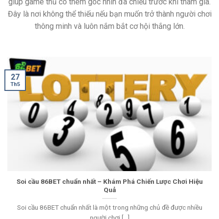
giúp game thủ có thêm góc nhìn đa chiều trước khi tham gia.
Đây là nơi không thể thiếu nếu bạn muốn trở thành người chơi
thông minh và luôn nắm bắt cơ hội thắng lớn.
27
Th5
Soi cầu 86BET chuẩn nhất – Khám Phá Chiến Lược Chơi Hiệu
Quả
Soi cầu 86BET chuẩn nhất là một trong những chủ đề được nhiều
người chơi [...]