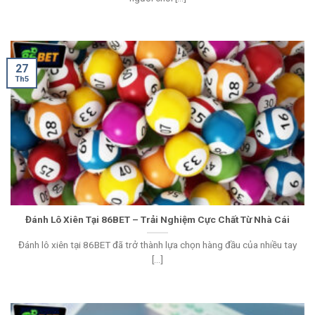
27
Th5
Đánh Lô Xiên Tại 86BET – Trải Nghiệm Cực Chất Từ Nhà Cái
Đánh lô xiên tại 86BET đã trở thành lựa chọn hàng đầu của nhiều tay
[...]