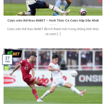
Cược xiên thể thao 86BET – Hình Thức Cá Cược Hấp Dẫn Nhất
Cược xiên thể thao 86BET đã trở thành một trong những hình thức
cá cược [...]
27
Th5