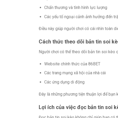
Chấn thương và tình hình lực lượng
Các yếu tố ngoại cảnh ảnh hưởng đến tr
Điều này giúp người chơi có cái nhìn toàn d
Cách thức theo dõi bản tin soi k
Người chơi có thể theo dõi bản tin soi kèo 
Website chính thức của 86BET
Các trang mạng xã hội của nhà cái
Các ứng dụng di động
Đây là những phương tiện thuận lợi để bạn k
Lợi ích của việc đọc bản tin soi 
Đọc bản tin soi kèo không chỉ giúp bạn có 