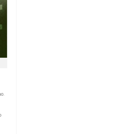
86BET
hấp
–
dẫn
Trải
nghiệm
tuyệt
vời
từ
game
đỉnh
cao
ao.
o