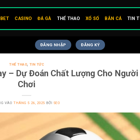
6BET
CASINO
ĐÁ GÀ
THỂ THAO
XỔ SỐ
BẮN CÁ
TIN 
ĐĂNG NHẬP
ĐĂNG KÝ
THỂ THAO
,
TIN TỨC
ay – Dự Đoán Chất Lượng Cho Người
Chơi
NG VÀO
THÁNG 5 26, 2025
BỞI
SEO