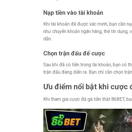
Nạp tiền vào tài khoản
Khi tài khoản đã được xác minh, bạn cần nạ
như chuyển khoản ngân hàng, thẻ tín dụng, 
dẫn.
Chọn trận đấu để cược
Sau khi đã có tiền trong tài khoản, bạn có 
trận đấu đang diễn ra. Bạn chỉ cần chọn tr
Ưu điểm nổi bật khi cược 
Khi tham gia cược đá gà tiền thật 86BET, bạn