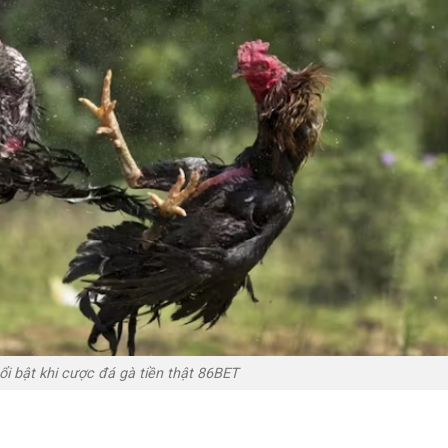
i bật khi cược đá gà tiền thật 86BET