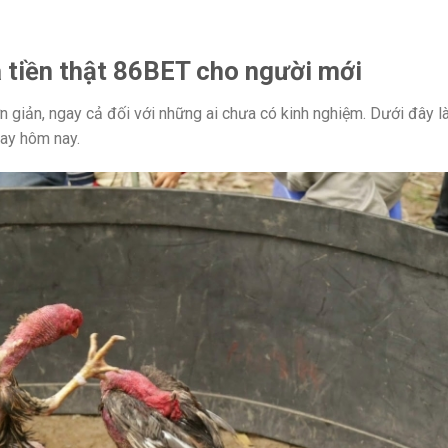
 tiền thật 86BET cho người mới
n giản, ngay cả đối với những ai chưa có kinh nghiệm. Dưới đây l
gay hôm nay.