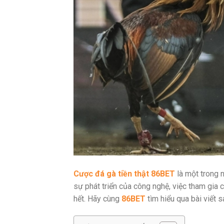
Cược đá gà tiền thật 86BET
là một trong 
sự phát triển của công nghệ, việc tham gia c
hết. Hãy cùng
86BET
tìm hiểu qua bài viết s