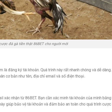
cược đá gà tiền thật 86BET cho người mới
 là đăng ký tài khoản. Quá trình này rất nhanh chóng và dễ dàng.
ân cơ bản như tên, địa chỉ email và số điện thoại.
il xác nhận từ 86BET. Bạn cần xác minh tài khoản của mình bằng
này giúp bảo vệ tài khoản và đảm bảo an toàn cho quá trình cược