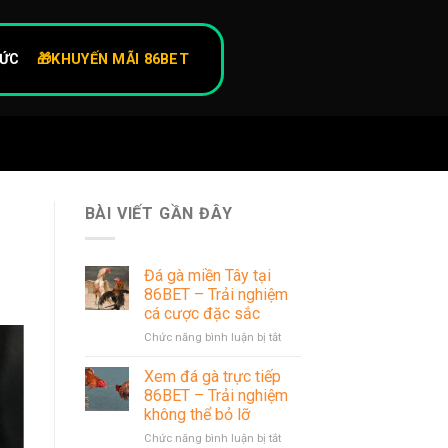
TỨC
🎁KHUYẾN MÃI 86BET
BÀI VIẾT GẦN ĐÂY
Đá gà miền Tây tại
86BET – Trải nghiệm
cá cược đặc sắc
ở
Chức năng bình luận bị tắt
Đá
gà
Xem đá gà trực tiếp
miền
86BET – Trải nghiệm
Tây
không thể bỏ lỡ
tại
ở
Chức năng bình luận bị tắt
86BET