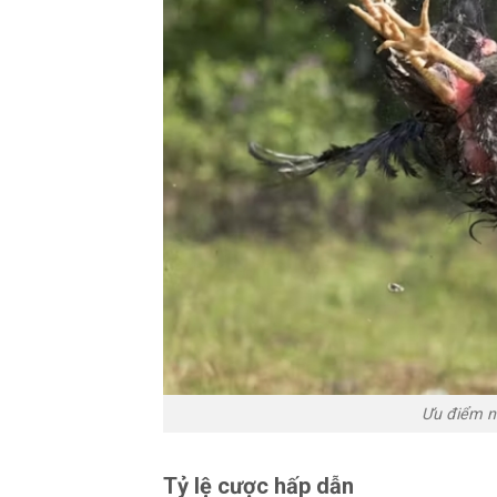
Ưu điểm nổ
Tỷ lệ cược hấp dẫn