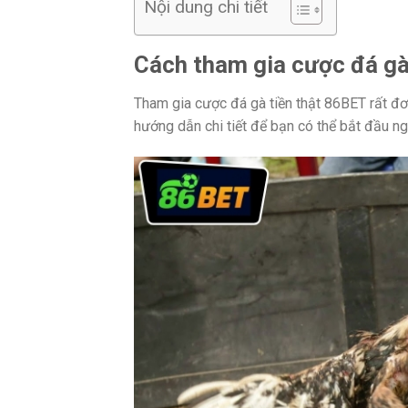
Nội dung chi tiết
Cách tham gia cược đá gà
Tham gia cược đá gà tiền thật 86BET rất đơ
hướng dẫn chi tiết để bạn có thể bắt đầu n