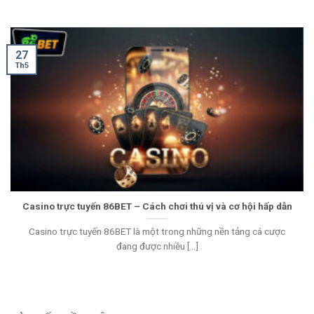
27
Th5
Casino trực tuyến 86BET – Cách chơi thú vị và cơ hội hấp dẫn
Casino trực tuyến 86BET là một trong những nền tảng cá cược
đang được nhiều [...]