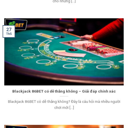
cho những [...]
27
Th5
Blackjack 86BET có dễ thắng không – Giải đáp chính xác
Blackjack 86BET có dễ thắng không? Đây là câu hỏi mà nhiều người
chơi mới [...]