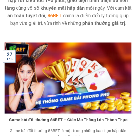
nạp rút siêu tốc 1–5 phút, giao diện thân thiện đa nền
tảng
cùng vô số
khuyến mãi hấp dẫn
mỗi ngày. Với cam kết
an toàn tuyệt đối
,
86BET
chính là điểm đến lý tưởng giúp
bạn vừa giải trí, vừa rinh về những
phần thưởng giá trị
.
27
Th5
Game bài đổi thưởng 86BET – Giấc Mơ Thắng Lớn Thành Thực
Game bài đổi thưởng 86BET là một trong những lựa chọn hấp dẫn